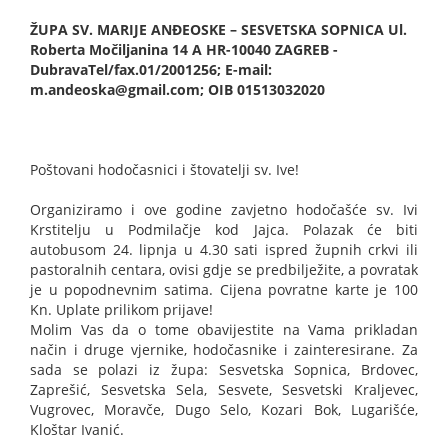
ŽUPA SV. MARIJE ANĐEOSKE – SESVETSKA SOPNICA Ul.
Roberta Močiljanina 14 A HR-10040 ZAGREB -
DubravaTel/fax.01/2001256; E-mail:
m.andeoska@gmail.com; OIB 01513032020
Poštovani hodočasnici i štovatelji sv. Ive!
Organiziramo i ove godine zavjetno hodočašće sv. Ivi
Krstitelju u Podmilačje kod Jajca. Polazak će biti
autobusom 24. lipnja u 4.30 sati ispred župnih crkvi ili
pastoralnih centara, ovisi gdje se predbilježite, a povratak
je u popodnevnim satima. Cijena povratne karte je 100
Kn. Uplate prilikom prijave!
Molim Vas da o tome obavijestite na Vama prikladan
način i druge vjernike, hodočasnike i zainteresirane. Za
sada se polazi iz župa: Sesvetska Sopnica, Brdovec,
Zaprešić, Sesvetska Sela, Sesvete, Sesvetski Kraljevec,
Vugrovec, Moravče, Dugo Selo, Kozari Bok, Lugarišće,
Kloštar Ivanić.