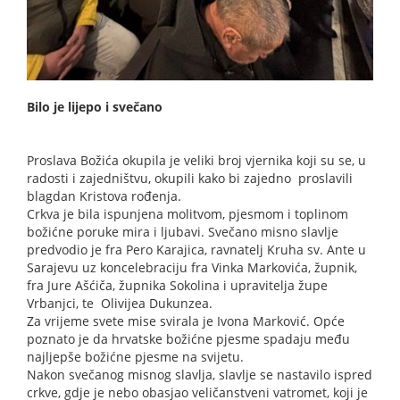
Bilo je lijepo i svečano
Proslava Božića okupila je veliki broj vjernika koji su se, u
radosti i zajedništvu, okupili kako bi zajedno proslavili
blagdan Kristova rođenja.
Crkva je bila ispunjena molitvom, pjesmom i toplinom
božićne poruke mira i ljubavi. Svečano misno slavlje
predvodio je fra Pero Karajica, ravnatelj Kruha sv. Ante u
Sarajevu uz koncelebraciju fra Vinka Markovića, župnik,
fra Jure Ašćiča, župnika Sokolina i upravitelja župe
Vrbanjci, te Olivijea Dukunzea.
Za vrijeme svete mise svirala je Ivona Marković. Opće
poznato je da hrvatske božićne pjesme spadaju među
najljepše božićne pjesme na svijetu.
Nakon svečanog misnog slavlja, slavlje se nastavilo ispred
crkve, gdje je nebo obasjao veličanstveni vatromet, koji je